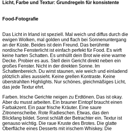
Licht, Farbe und Textur: Grundregeln für konsistente
Food-Fotografie
Das Licht in Irland ist speziell. Mal weich und diffus durch die
ewigen Wolken, mal golden und flach bei Sonnenuntergang
an der Küste. Beides ist dein Freund. Das berühmte
nordische Fensterlicht ist einfach perfekt für Food. Es wirft
keine harten Schatten. Es umhüllt dein Brot wie eine warme
Decke. Probier es aus. Stell dein Gericht direkt neben ein
großes Fenster. Nicht in der direkten Sonne. Im
Schattenbereich. Du wirst staunen, wie weich und einladend
plötzlich alles aussieht. Keine grellen Kontraste. Keine
überstrahlten Highlights. Nur schönes, gleichmäßiges Licht,
das jede Textur ehrt.
Farben. Irische Gerichte neigen zu Erdtönen. Das ist okay.
Aber du musst arbeiten. Ein brauner Eintopf braucht einen
Farbakzent. Ein paar frische Kräuter. Eine saure
Zitronenscheibe. Rote Radieschen. Etwas, das den
Blickfang bildet. Sonst schläft der Betrachter ein. Textur ist
genauso wichtig. Die raue Kruste des Brotes. Die glatte
Oberfläche eines Desserts mit irischem Whiskey. Die