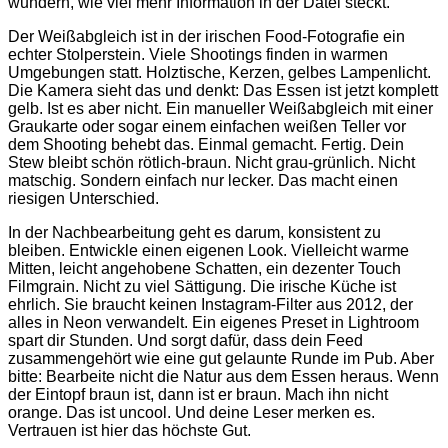
wundern, wie viel mehr Information in der Datei steckt.
Der Weißabgleich ist in der irischen Food-Fotografie ein
echter Stolperstein. Viele Shootings finden in warmen
Umgebungen statt. Holztische, Kerzen, gelbes Lampenlicht.
Die Kamera sieht das und denkt: Das Essen ist jetzt komplett
gelb. Ist es aber nicht. Ein manueller Weißabgleich mit einer
Graukarte oder sogar einem einfachen weißen Teller vor
dem Shooting behebt das. Einmal gemacht. Fertig. Dein
Stew bleibt schön rötlich-braun. Nicht grau-grünlich. Nicht
matschig. Sondern einfach nur lecker. Das macht einen
riesigen Unterschied.
In der Nachbearbeitung geht es darum, konsistent zu
bleiben. Entwickle einen eigenen Look. Vielleicht warme
Mitten, leicht angehobene Schatten, ein dezenter Touch
Filmgrain. Nicht zu viel Sättigung. Die irische Küche ist
ehrlich. Sie braucht keinen Instagram-Filter aus 2012, der
alles in Neon verwandelt. Ein eigenes Preset in Lightroom
spart dir Stunden. Und sorgt dafür, dass dein Feed
zusammengehört wie eine gut gelaunte Runde im Pub. Aber
bitte: Bearbeite nicht die Natur aus dem Essen heraus. Wenn
der Eintopf braun ist, dann ist er braun. Mach ihn nicht
orange. Das ist uncool. Und deine Leser merken es.
Vertrauen ist hier das höchste Gut.