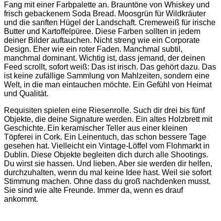
Fang mit einer Farbpalette an. Brauntöne von Whiskey und
frisch gebackenem Soda Bread. Moosgrün für Wildkräuter
und die sanften Hügel der Landschaft. Cremeweiß für irische
Butter und Kartoffelpüree. Diese Farben sollten in jedem
deiner Bilder auftauchen. Nicht streng wie ein Corporate
Design. Eher wie ein roter Faden. Manchmal subtil,
manchmal dominant. Wichtig ist, dass jemand, der deinen
Feed scrollt, sofort weiß: Das ist irisch. Das gehört dazu. Das
ist keine zufällige Sammlung von Mahlzeiten, sondern eine
Welt, in die man eintauchen möchte. Ein Gefühl von Heimat
und Qualität.
Requisiten spielen eine Riesenrolle. Such dir drei bis fünf
Objekte, die deine Signature werden. Ein altes Holzbrett mit
Geschichte. Ein keramischer Teller aus einer kleinen
Töpferei in Cork. Ein Leinentuch, das schon bessere Tage
gesehen hat. Vielleicht ein Vintage-Löffel vom Flohmarkt in
Dublin. Diese Objekte begleiten dich durch alle Shootings.
Du wirst sie hassen. Und lieben. Aber sie werden dir helfen,
durchzuhalten, wenn du mal keine Idee hast. Weil sie sofort
Stimmung machen. Ohne dass du groß nachdenken musst.
Sie sind wie alte Freunde. Immer da, wenn es drauf
ankommt.