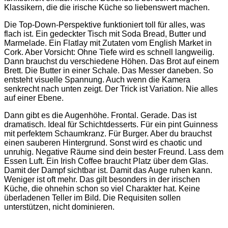
Klassikern, die die irische Küche so liebenswert machen.
Die Top-Down-Perspektive funktioniert toll für alles, was
flach ist. Ein gedeckter Tisch mit Soda Bread, Butter und
Marmelade. Ein Flatlay mit Zutaten vom English Market in
Cork. Aber Vorsicht: Ohne Tiefe wird es schnell langweilig.
Dann brauchst du verschiedene Höhen. Das Brot auf einem
Brett. Die Butter in einer Schale. Das Messer daneben. So
entsteht visuelle Spannung. Auch wenn die Kamera
senkrecht nach unten zeigt. Der Trick ist Variation. Nie alles
auf einer Ebene.
Dann gibt es die Augenhöhe. Frontal. Gerade. Das ist
dramatisch. Ideal für Schichtdesserts. Für ein pint Guinness
mit perfektem Schaumkranz. Für Burger. Aber du brauchst
einen sauberen Hintergrund. Sonst wird es chaotic und
unruhig. Negative Räume sind dein bester Freund. Lass dem
Essen Luft. Ein Irish Coffee braucht Platz über dem Glas.
Damit der Dampf sichtbar ist. Damit das Auge ruhen kann.
Weniger ist oft mehr. Das gilt besonders in der irischen
Küche, die ohnehin schon so viel Charakter hat. Keine
überladenen Teller im Bild. Die Requisiten sollen
unterstützen, nicht dominieren.