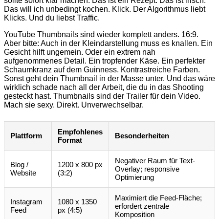
sollte sofort klar machen: Das ist ein Rezept. Das ist irisch.
Das will ich unbedingt kochen. Klick. Der Algorithmus liebt
Klicks. Und du liebst Traffic.
YouTube Thumbnails sind wieder komplett anders. 16:9.
Aber bitte: Auch in der Kleindarstellung muss es knallen. Ein
Gesicht hilft ungemein. Oder ein extrem nah
aufgenommenes Detail. Ein tropfender Käse. Ein perfekter
Schaumkranz auf dem Guinness. Kontrastreiche Farben.
Sonst geht dein Thumbnail in der Masse unter. Und das wäre
wirklich schade nach all der Arbeit, die du in das Shooting
gesteckt hast. Thumbnails sind der Trailer für dein Video.
Mach sie sexy. Direkt. Unverwechselbar.
Empfohlenes
Plattform
Besonderheiten
Format
Negativer Raum für Text-
Blog /
1200 x 800 px
Overlay; responsive
Website
(3:2)
Optimierung
Maximiert die Feed-Fläche;
Instagram
1080 x 1350
erfordert zentrale
Feed
px (4:5)
Komposition