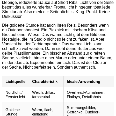
klebrige, reduzierte Sauce auf Short Ribs. Licht von der Seite
betont das alles wunderbar. Frontallicht hingegen tötet jede
Struktur ab. Also merk dir: Seitenlicht ist King. Punkt. Keine
Diskussion.
Die goldene Stunde hat auch ihren Reiz. Besonders wenn
du Outdoor shootest. Ein Picknick mit irischem Käse und
Brot auf einer Wiese. Das warme Licht gibt dem Bild eine
Nostalgie, die im Studio nicht so leicht zu faken ist. Aber
Vorsicht bei der Farbtemperatur. Das warme Licht kann
schnell zu viel werden. Dann sieht deine Butter aus wie
gelbe Plastilinmasse. Ein bisschen Abstand zur direkten
Sonne, vielleicht hinter einer Mauer oder unter einem Baum,
mildert das ab. Experimentier einfach. Das ist der Clou an
der Sache. Nicht perfekt sein. Sondern authentisch.
Lichtquelle
Charakteristik
Ideale Anwendung
Nordlicht /
Weich, diffus,
Overhead-Aufnahmen,
Fensterlicht
farbneutral
Flatlays, Detailshots
Stimmungsbilder,
Goldene
Warm, flach,
Getränke, Outdoor-
Stunde
einladend