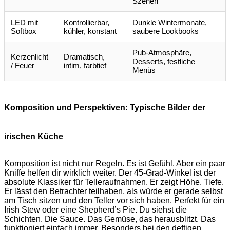
Szenen
LED mit
Kontrollierbar,
Dunkle Wintermonate,
Softbox
kühler, konstant
saubere Lookbooks
Pub-Atmosphäre,
Kerzenlicht
Dramatisch,
Desserts, festliche
/ Feuer
intim, farbtief
Menüs
Komposition und Perspektiven: Typische Bilder der
irischen Küche
Komposition ist nicht nur Regeln. Es ist Gefühl. Aber ein paar
Kniffe helfen dir wirklich weiter. Der 45-Grad-Winkel ist der
absolute Klassiker für Telleraufnahmen. Er zeigt Höhe. Tiefe.
Er lässt den Betrachter teilhaben, als würde er gerade selbst
am Tisch sitzen und den Teller vor sich haben. Perfekt für ein
Irish Stew oder eine Shepherd’s Pie. Du siehst die
Schichten. Die Sauce. Das Gemüse, das herausblitzt. Das
funktioniert einfach immer. Besonders bei den deftigen