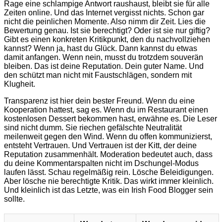
Rage eine schlampige Antwort raushaust, bleibt sie für alle
Zeiten online. Und das Internet vergisst nichts. Schon gar
nicht die peinlichen Momente. Also nimm dir Zeit. Lies die
Bewertung genau. Ist sie berechtigt? Oder ist sie nur giftig?
Gibt es einen konkreten Kritikpunkt, den du nachvollziehen
kannst? Wenn ja, hast du Glück. Dann kannst du etwas
damit anfangen. Wenn nein, musst du trotzdem souverän
bleiben. Das ist deine Reputation. Dein guter Name. Und
den schützt man nicht mit Faustschlägen, sondern mit
Klugheit.
Transparenz ist hier dein bester Freund. Wenn du eine
Kooperation hattest, sag es. Wenn du im Restaurant einen
kostenlosen Dessert bekommen hast, erwähne es. Die Leser
sind nicht dumm. Sie riechen gefälschte Neutralität
meilenweit gegen den Wind. Wenn du offen kommunizierst,
entsteht Vertrauen. Und Vertrauen ist der Kitt, der deine
Reputation zusammenhält. Moderation bedeutet auch, dass
du deine Kommentarspalten nicht im Dschungel-Modus
laufen lässt. Schau regelmäßig rein. Lösche Beleidigungen.
Aber lösche nie berechtigte Kritik. Das wirkt immer kleinlich.
Und kleinlich ist das Letzte, was ein Irish Food Blogger sein
sollte.