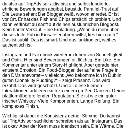
du also auf TripAdvisor aktiv bist und selbst fundierte,
ehrliche Bewertungen abgibst, baust du Parallel-Trust auf.
Die Leute sehen: Der Blogger weiß, wovon er redet. Er ist
vor Ort. Er hat das Fish and Chips tatsächlich probiert. Und
dann verlinkst du sanft auf deinen ausführlichen Blogpost.
Kein harter Verkauf. Eine Einladung. „Wenn du mehr über
dieses tolle Pub in Kinsale erfahren willst, lies hier nach.“
Das ist subtil. Das ist smart. Und das funktioniert, weil es
authentisch ist.
Instagram und Facebook wiederum leben von Schnelligkeit
und Optik. Hier sind Bewertungen oft flüchtig. Ein Like. Ein
Kommentar unter einem Story-Highlight. Aber gerade hier
entsteht Emotion. Ein Food-Blogger, der auf eine Frage in
den DMs antwortet – vielleicht: „Wo bekomme ich in Dublin
guten Clonakilty Pudding?“ – zeigt Präsenz. Das wird
erzählt. Das wird geschätzt. Und all diese kleinen
Interaktionen addieren sich zu einem großen Ganzen: Deiner
plattformübergreifenden Reputation. Sie ist wie ein guter
irischer Whiskey. Viele Komponenten. Lange Reifung. Ein
komplexes Finish.
Wichtig ist dabei die Konsistenz deiner Stimme. Du kannst
auf TripAdvisor sachlicher schreiben als auf Instagram. Das
ist okay. Aber der Kern muss identisch sein. Die Wärme. Die