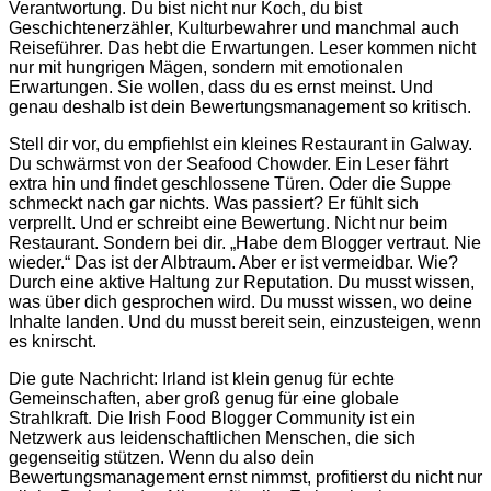
Verantwortung. Du bist nicht nur Koch, du bist
Geschichtenerzähler, Kulturbewahrer und manchmal auch
Reiseführer. Das hebt die Erwartungen. Leser kommen nicht
nur mit hungrigen Mägen, sondern mit emotionalen
Erwartungen. Sie wollen, dass du es ernst meinst. Und
genau deshalb ist dein Bewertungsmanagement so kritisch.
Stell dir vor, du empfiehlst ein kleines Restaurant in Galway.
Du schwärmst von der Seafood Chowder. Ein Leser fährt
extra hin und findet geschlossene Türen. Oder die Suppe
schmeckt nach gar nichts. Was passiert? Er fühlt sich
verprellt. Und er schreibt eine Bewertung. Nicht nur beim
Restaurant. Sondern bei dir. „Habe dem Blogger vertraut. Nie
wieder.“ Das ist der Albtraum. Aber er ist vermeidbar. Wie?
Durch eine aktive Haltung zur Reputation. Du musst wissen,
was über dich gesprochen wird. Du musst wissen, wo deine
Inhalte landen. Und du musst bereit sein, einzusteigen, wenn
es knirscht.
Die gute Nachricht: Irland ist klein genug für echte
Gemeinschaften, aber groß genug für eine globale
Strahlkraft. Die Irish Food Blogger Community ist ein
Netzwerk aus leidenschaftlichen Menschen, die sich
gegenseitig stützen. Wenn du also dein
Bewertungsmanagement ernst nimmst, profitierst du nicht nur