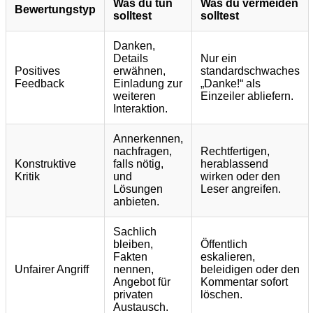
Was du tun
Was du vermeiden
Bewertungstyp
solltest
solltest
Danken,
Details
Nur ein
Positives
erwähnen,
standardschwaches
Feedback
Einladung zur
„Danke!“ als
weiteren
Einzeiler abliefern.
Interaktion.
Annerkennen,
nachfragen,
Rechtfertigen,
Konstruktive
falls nötig,
herablassend
Kritik
und
wirken oder den
Lösungen
Leser angreifen.
anbieten.
Sachlich
bleiben,
Öffentlich
Fakten
eskalieren,
Unfairer Angriff
nennen,
beleidigen oder den
Angebot für
Kommentar sofort
privaten
löschen.
Austausch.