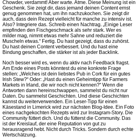
Chowder, verdammt! Aber warte. Atme. Diese Meinung ist ein
Geschenk. Sie zeigt dir, dass jemand deinen Content ernst
genug genommen hat, um ihn nachzukochen. Sie zeigt dir
auch, dass dein Rezept vielleicht für manche zu intensiv ist.
Also? Integriere das. Schreib einen Nachtrag. „Einige Leser
empfinden den Fischgeschmack als sehr stark. Wer es
milder mag, nimmt etwas mehr Sahne und reduziert die
Muscheln etwas.“ Fertig. Du hast gezeigt, dass du zuhörst.
Du hast deinen Content verbessert. Und du hast eine
Bindung geschaffen, die stärker ist als jeder Backlink.
Noch besser wird es, wenn du aktiv nach Feedback fragst.
Am Ende eines Posts könntest du eine konkrete Frage
stellen: „Welches ist dein liebstes Pub in Cork für ein gutes
Irish Stew?“ Oder: „Hast du einen Geheimtipp für Farmers
Markets in Irland, die wir noch nicht kennen?“ Wenn die
Antworten dann hereinschwappen, sammelst du nicht nur
Daten. Du sammelst Geschichten. Und diese Geschichten
kannst du weiterverwenden. Ein Leser-Tipp für einen
Käsestand in Limerick wird zur nächsten Blog-Idee. Ein Foto
eines nachgekochten Rezepts wird zur Instagram-Story. Die
Community füttert dich. Und du fütterst die Community. Das
ist der Kreislauf, der eine Reputation von gut zu
herausragend hebt. Nicht durch Tricks. Sondern durch echte
Wertschätzung.