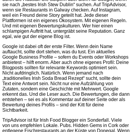
sie nach „bestes Irish Stew Dublin“ suchen. Auf TripAdvisor,
wenn sie Restaurants in Galway checken. Auf Instagram,
weil ein Freund deine Story geteilt hat. Jede dieser
Plattformen ist ein eigenes Ökosystem. Mit eigenen Regeln.
Und mit eigenen Bewertungskulturen. Wer hier einen
schlampigen Auftritt hat, untergräbt seine Reputation. Ganz
egal, wie gut der eigene Blog ist.
Google ist dabei oft der erste Filter. Wenn dein Name
auftaucht, sollte dort stehen, was du tust. Ein aktuelles
Google Business Profile – sofern du Events oder Workshops
anbietest – hilft enorm. Aber auch ohne eigenes Profil: Deine
Blogposts sollten für relevante Keywords optimiert sein.
Nicht aufdringlich. Natürlich. Wenn jemand nach
„traditionelles Irish Soda Bread Rezept“ sucht, sollte dein
Text eine Antwort sein. Nicht nur eine Aufzählung von
Zutaten, sondern eine Geschichte mit Mehrwert. Google
erkennt das. Und die Leser auch. Die Bewertungen, die dann
entstehen – sei es als Kommentar auf deiner Seite oder als
Bewertung deines Profils – sind der Kitt für deine
Sichtbarkeit.
TripAdvisor ist für Irish Food Blogger ein Sonderfall. Viele
von uns empfehlen Lokale. Pubs. Hidden Gems in Cork oder
entlegene Fischrestaurants an der Küste von Donegal. Wenn