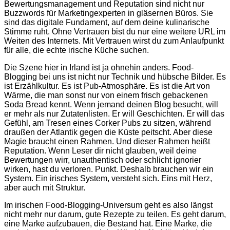
Bewertungsmanagement und Reputation sind nicht nur
Buzzwords für Marketingexperten in gläsernen Büros. Sie
sind das digitale Fundament, auf dem deine kulinarische
Stimme ruht. Ohne Vertrauen bist du nur eine weitere URL im
Weiten des Internets. Mit Vertrauen wirst du zum Anlaufpunkt
für alle, die echte irische Küche suchen.
Die Szene hier in Irland ist ja ohnehin anders. Food-
Blogging bei uns ist nicht nur Technik und hübsche Bilder. Es
ist Erzählkultur. Es ist Pub-Atmosphäre. Es ist die Art von
Wärme, die man sonst nur von einem frisch gebackenen
Soda Bread kennt. Wenn jemand deinen Blog besucht, will
er mehr als nur Zutatenlisten. Er will Geschichten. Er will das
Gefühl, am Tresen eines Corker Pubs zu sitzen, während
draußen der Atlantik gegen die Küste peitscht. Aber diese
Magie braucht einen Rahmen. Und dieser Rahmen heißt
Reputation. Wenn Leser dir nicht glauben, weil deine
Bewertungen wirr, unauthentisch oder schlicht ignorier
wirken, hast du verloren. Punkt. Deshalb brauchen wir ein
System. Ein irisches System, versteht sich. Eins mit Herz,
aber auch mit Struktur.
Im irischen Food-Blogging-Universum geht es also längst
nicht mehr nur darum, gute Rezepte zu teilen. Es geht darum,
eine Marke aufzubauen, die Bestand hat. Eine Marke, die