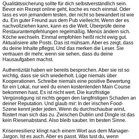
Qualitätssicherung sollte für dich selbstverständlich sein.
Bevor ein Rezept online geht, koche es noch einmal. Oder
lass es von jemandem testen, der nicht so bewandert ist wie
du. Ein guter Freund aus dem Pub vielleicht. Wenn der es
nachvollziehen kann, kann es die Welt. Überprüfe deine
Restaurantempfehlungen regelmäßig. Menüs ändern sich.
Köche wechseln. Einmal empfohlen heißt nicht ewig gut.
Aktualisiere alte Posts. Das ist mühsam. Aber es zeigt, dass
du deine Inhalte pflegst. Und das merken die Leser. Sie
vertrauen dir mehr, wenn sie sehen, dass du deine
Hausaufgaben machst.
Authentizität haben wir bereits besprochen. Aber sie ist so
wichtig, dass sie sich wiederholt. Lüge niemals über
Kooperationen. Schreibe niemals eine positive Bewertung
für ein Lokal, nur weil du einen kostenlenden Main Course
bekommen hast. Es ist nicht wert. Die kurzfristige
Vergünstigung ist nichts gegen den langfristigen Schaden an
deiner Reputation. Und glaub mir: In der irischen Food-
Szene kennt jeder jeden. Wenn du durchschaubar wirst,
flüstert man sich das zu. Zwischen Dublin und Dingle ist das
kein Riesenabstand. Also bleib sauber. Im besten Sinne.
Krisenresilienz klingt nach einem Wort aus dem Manager-
Jargon. Ist es auch. Aber es passt. Was tust du, wenn