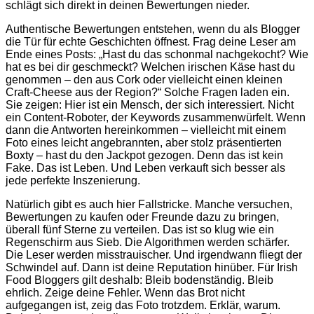
schlägt sich direkt in deinen Bewertungen nieder.
Authentische Bewertungen entstehen, wenn du als Blogger
die Tür für echte Geschichten öffnest. Frag deine Leser am
Ende eines Posts: „Hast du das schonmal nachgekocht? Wie
hat es bei dir geschmeckt? Welchen irischen Käse hast du
genommen – den aus Cork oder vielleicht einen kleinen
Craft-Cheese aus der Region?“ Solche Fragen laden ein.
Sie zeigen: Hier ist ein Mensch, der sich interessiert. Nicht
ein Content-Roboter, der Keywords zusammenwürfelt. Wenn
dann die Antworten hereinkommen – vielleicht mit einem
Foto eines leicht angebrannten, aber stolz präsentierten
Boxty – hast du den Jackpot gezogen. Denn das ist kein
Fake. Das ist Leben. Und Leben verkauft sich besser als
jede perfekte Inszenierung.
Natürlich gibt es auch hier Fallstricke. Manche versuchen,
Bewertungen zu kaufen oder Freunde dazu zu bringen,
überall fünf Sterne zu verteilen. Das ist so klug wie ein
Regenschirm aus Sieb. Die Algorithmen werden schärfer.
Die Leser werden misstrauischer. Und irgendwann fliegt der
Schwindel auf. Dann ist deine Reputation hinüber. Für Irish
Food Bloggers gilt deshalb: Bleib bodenständig. Bleib
ehrlich. Zeige deine Fehler. Wenn das Brot nicht
aufgegangen ist, zeig das Foto trotzdem. Erklär, warum.